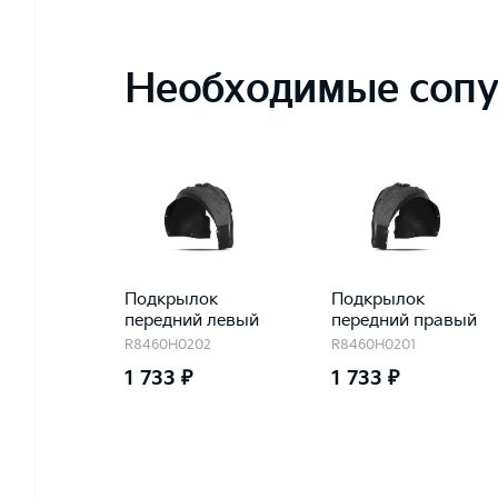
Необходимые сопу
Подкрылок
Подкрылок
передний левый
передний правый
R8460H0202
R8460H0201
1 733 ₽
1 733 ₽