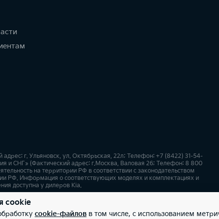
части
иентам
рес: г. Ульяновск, ул. Октябрьская, 22л; Телефон: +7 (8422) 31-54-
я и СНГ» (Фактический адрес: г.Москва, Валовая 26; Телефон: 8 800
ятельность на территории РФ в соответствии с законодательством
ии РФ. Информация о соответствующих моделях и комплектациях и
ния доступна у дилеров Kia.
я cookie
х
Карта сайта
 обработку
cookie-файлов
в том числе, с использованием метри