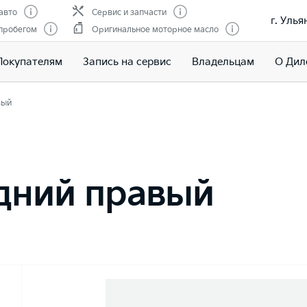
авто
Сервис и запчасти
г. Улья
 пробегом
Оригинальное моторное масло
Покупателям
Запись на сервис
Владельцам
О Дил
вый
дний правый