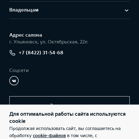
Владельцам
Адрес салонa
г. Ульяновск, ул. Октябрьская, 22л
+7 (8422) 31-54-68
Соцсети
Заказать звонок
Для оптимальной работы сайта используются
cookie
Продолжая использовать сайт, вы соглашаетесь на
© 2026 Юридические лица ООО «Авторай-КИА» (Фактический
адрес: г. Ульяновск, ул. Октябрьская, 22л; Телефон: +7 (8422) 31-
обработку
cookie-файлов
в том числе, с
54-68; ИНН: 7327035607; ОГРН: 1057327033092), ООО «Киа