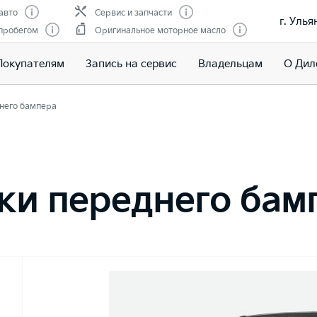
авто
Сервис и запчасти
г. Улья
 пробегом
Оригинальное моторное масло
Покупателям
Запись на сервис
Владельцам
О Дил
него бампера
ки переднего бам